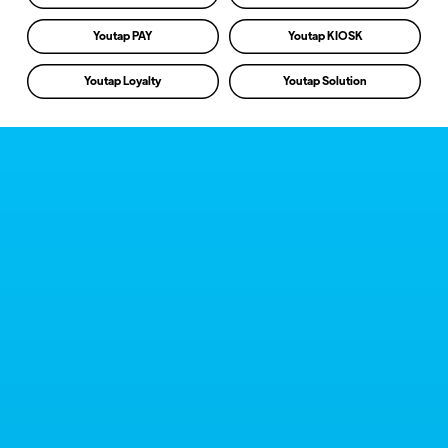
Youtap PAY
Youtap KIOSK
Youtap Loyalty
Youtap Solution
Youtap POS
Aplikasi Kasir Digital untuk Membantu
Mengelola Bisnis Anda
Youtap menyediakan Solusi Terintegrasi untuk UMKM Indonesia.