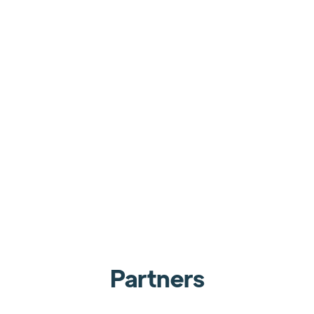
Saya bisa cek semua transaksi pakai YOUTAP
BOS. Kasir saya pakai Youtap POS untuk kelola
usaha.
Zul
Owner Hotdog Lab
Partners