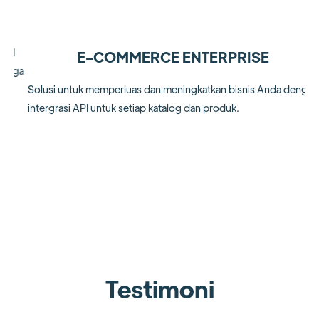
M
Fok
E-COMMERCE ENTERPRISE
gga
mem
Solusi untuk memperluas dan meningkatkan bisnis Anda dengan
ko
intergrasi API untuk setiap katalog dan produk.
se
Slide 3 of 5.
Kunjungi solutions.youtap.id
Hubungi kami
Testimoni