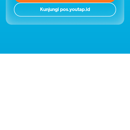
Kunjungi pos.youtap.id
Youtap BOS
Solusi Belanja Stok untuk Penuhi Kebutuhan
Usaha