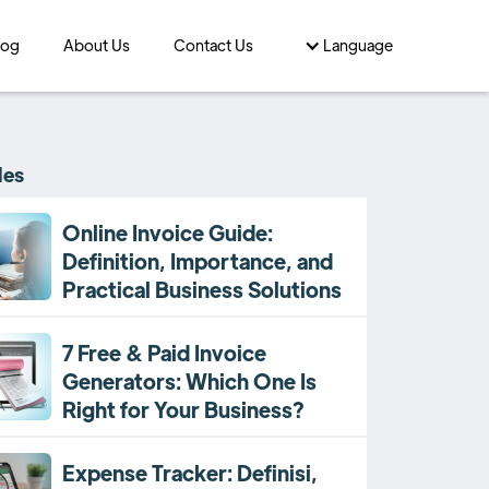
log
About Us
Contact Us
Language
les
Online Invoice Guide:
Definition, Importance, and
Practical Business Solutions
7 Free & Paid Invoice
Generators: Which One Is
Right for Your Business?
Expense Tracker: Definisi,