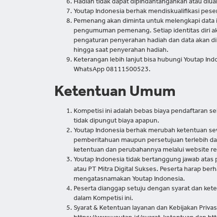
Hadiah tidak dapat dipindahtangankan atau diu
Youtap Indonesia berhak mendiskualifikasi peser
Pemenang akan diminta untuk melengkapi data id
pengumuman pemenang. Setiap identitas diri ak
pengaturan penyerahan hadiah dan data akan d
hingga saat penyerahan hadiah.
Keterangan lebih lanjut bisa hubungi Youtap In
WhatsApp 08111500523.
Ketentuan Umum
Kompetisi ini adalah bebas biaya pendaftaran se
tidak dipungut biaya apapun.
Youtap Indonesia berhak merubah ketentuan sewa
pemberitahuan maupun persetujuan terlebih dah
ketentuan dan perubahannya melalui website re
Youtap Indonesia tidak bertanggung jawab ata
atau PT Mitra Digital Sukses. Peserta harap berh
mengatasnamakan Youtap Indonesia.
Peserta dianggap setuju dengan syarat dan kete
dalam Kompetisi ini.
Syarat & Ketentuan layanan dan Kebijakan Privasi