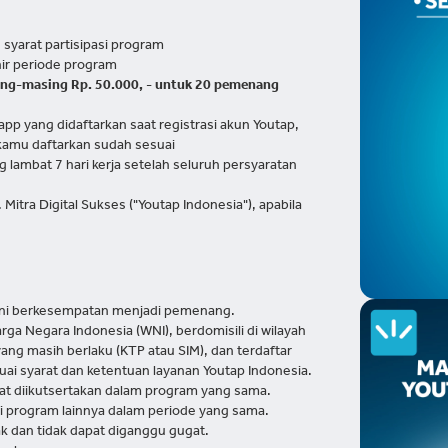
yarat partisipasi program
ir periode program
ing-masing Rp. 50.000, - untuk 20 pemenang
app yang didaftarkan saat registrasi akun Youtap,
kamu daftarkan sudah sesuai
lambat 7 hari kerja setelah seluruh persyaratan
Mitra Digital Sukses ("Youtap Indonesia"), apabila
 ini berkesempatan menjadi pemenang.
rga Negara Indonesia (WNI), berdomisili di wilayah
 yang masih berlaku (KTP atau SIM), dan terdaftar
uai syarat dan ketentuan layanan Youtap Indonesia.
at diikutsertakan dalam program yang sama.
di program lainnya dalam periode yang sama.
ak dan tidak dapat diganggu gugat.