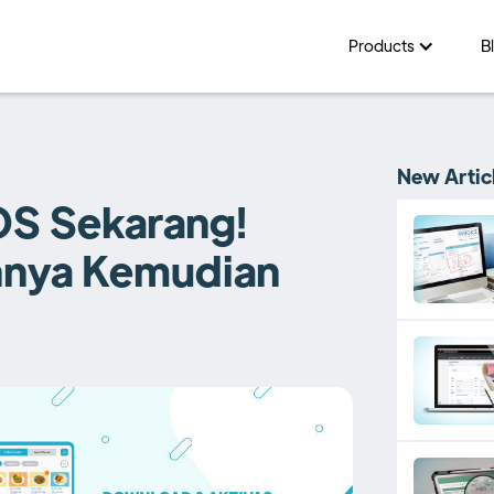
Products
B
New Artic
OS Sekarang!
hnya Kemudian